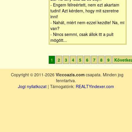
- Engem félreértett, nem ezt akartam
tudni! Azt kérdem, hogy mit szeretne
inni!
- Nahát, miért nem ezzel kezdte! Na, mi
van?
- Nincs semmi, csak állok itt a pult
mögött...
1
2
3
4
5
6
7
8
9
Követke
Copyright © 2011-2026
Viccoazis.com
csapata. Minden jog
fenntartva.
Jogi nyilatkozat
| Támogatónk:
REALTYindexer.com