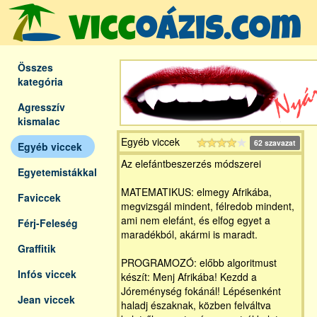
Összes
kategória
Agresszív
kismalac
Egyéb viccek
62 szavazat
Egyéb viccek
Az elefántbeszerzés módszerei
Egyetemistákkal
MATEMATIKUS: elmegy Afrikába,
Faviccek
megvizsgál mindent, félredob mindent,
ami nem elefánt, és elfog egyet a
Férj-Feleség
maradékból, akármi is maradt.
Graffitik
PROGRAMOZÓ: előbb algoritmust
Infós viccek
készít: Menj Afrikába! Kezdd a
Jóreménység fokánál! Lépésenként
Jean viccek
haladj északnak, közben felváltva