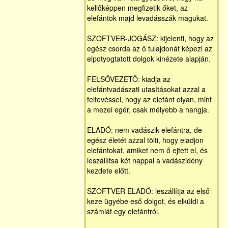
kellőképpen megfizetik őket, az
elefántok majd levadásszák magukat.
SZOFTVER-JOGÁSZ: kijelenti, hogy az
egész csorda az ő tulajdonát képezi az
elpotyogtatott dolgok kinézete alapján.
FELSŐVEZETŐ: kiadja az
elefántvadászati utasításokat azzal a
feltevéssel, hogy az elefánt olyan, mint
a mezei egér, csak mélyebb a hangja.
ELADÓ: nem vadászik elefántra, de
egész életét azzal tölti, hogy eladjon
elefántokat, amiket nem ő ejtett el, és
leszállítsa két nappal a vadászidény
kezdete előtt.
SZOFTVER ELADÓ: leszállítja az első
keze ügyébe eső dolgot, és elküldi a
számlát egy elefántról.