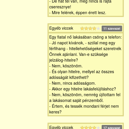
- De hát tél van, még nincs is rajta
cseresznye!
- Mire felérek, éppen érett lesz.
Egyéb viccek
11 szavazat
Egy fiatal nő lakásában csöng a telefon:
- Jó napot kívánok, - szólal meg egy
férfihang - hitellehetőségeket szeretnék
Önnek ajánlani. Van-e szüksége
jelzálog-hitelre?
- Nem, köszönöm.
- És olyan hitelre, mellyel az összes
adósságát kifizetheti?
- Nem, nincs adósságom.
- Akkor egy hitelre lakásfelújításhoz?
- Nem, köszönöm, nemrég újítottam fel
a lakásomat saját pénzemből.
- Értem, és tessék mondani férjet nem
keres?
Egyéb viccek
17 szavazat