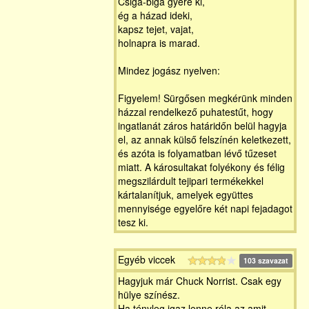
Csiga-biga gyere ki,
ég a házad ideki,
kapsz tejet, vajat,
holnapra is marad.
Mindez jogász nyelven:
Figyelem! Sürgősen megkérünk minden
házzal rendelkező puhatestűt, hogy
ingatlanát záros határidőn belül hagyja
el, az annak külső felszínén keletkezett,
és azóta is folyamatban lévő tűzeset
miatt. A károsultakat folyékony és félig
megszilárdult tejipari termékekkel
kártalanítjuk, amelyek együttes
mennyisége egyelőre két napi fejadagot
tesz ki.
Egyéb viccek
103 szavazat
Hagyjuk már Chuck Norrist. Csak egy
hülye színész.
Ha tényleg igaz lenne róla az amit