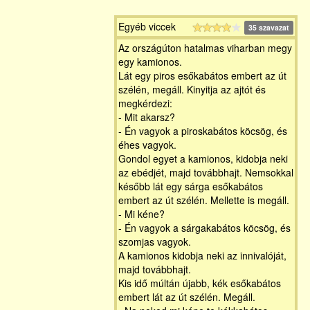
Egyéb viccek
35 szavazat
Az országúton hatalmas viharban megy
egy kamionos.
Lát egy piros esőkabátos embert az út
szélén, megáll. Kinyitja az ajtót és
megkérdezi:
- Mit akarsz?
- Én vagyok a piroskabátos köcsög, és
éhes vagyok.
Gondol egyet a kamionos, kidobja neki
az ebédjét, majd továbbhajt. Nemsokkal
később lát egy sárga esőkabátos
embert az út szélén. Mellette is megáll.
- Mi kéne?
- Én vagyok a sárgakabátos köcsög, és
szomjas vagyok.
A kamionos kidobja neki az innivalóját,
majd továbbhajt.
Kis idő múltán újabb, kék esőkabátos
embert lát az út szélén. Megáll.