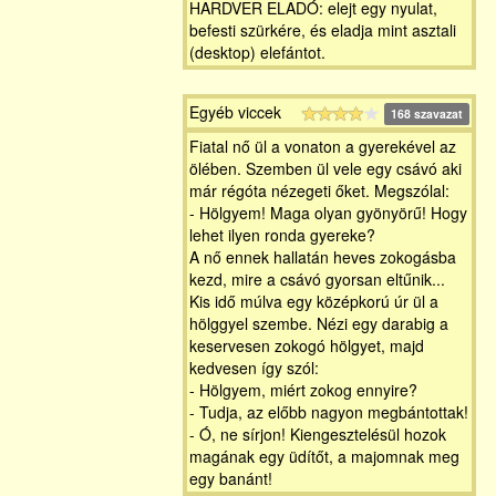
HARDVER ELADÓ: elejt egy nyulat,
befesti szürkére, és eladja mint asztali
(desktop) elefántot.
Egyéb viccek
168 szavazat
Fiatal nő ül a vonaton a gyerekével az
ölében. Szemben ül vele egy csávó aki
már régóta nézegeti őket. Megszólal:
- Hölgyem! Maga olyan gyönyörű! Hogy
lehet ilyen ronda gyereke?
A nő ennek hallatán heves zokogásba
kezd, mire a csávó gyorsan eltűnik...
Kis idő múlva egy középkorú úr ül a
hölggyel szembe. Nézi egy darabig a
keservesen zokogó hölgyet, majd
kedvesen így szól:
- Hölgyem, miért zokog ennyire?
- Tudja, az előbb nagyon megbántottak!
- Ó, ne sírjon! Kiengesztelésül hozok
magának egy üdítőt, a majomnak meg
egy banánt!