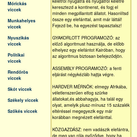
keletről nyugatra és nyugatról keletre
Mórickás
keresztezd a kontinenst, és fogj el
viccek
minden megpillantott állatot. Hasonlítsd
össze egy elefánttal, amit már láttál!
Munkahelyes
Fejezd be, ha egyezést tapasztalsz!
viccek
Nyuszikás
GYAKORLOTT PROGRAMOZÓ: az
viccek
előző algoritmust használja, de előbb
elhelyez egy elefántot Kairóban, hogy
Politikai
az algoritmus biztosan befejeződjön.
viccek
ASSEMBLY PROGRAMOZÓ: a fenti
Rendőrös
eljárást négykézláb hajtja végre.
viccek
HARDVER MÉRNÖK: elmegy Afrikába,
Skót viccek
véletlenszerűen elfog szürke
állatokat,és abbahagyja, ha talál egy
Székely viccek
olyat, amelyik plusz-mínusz 15 százalék
Szőkés viccek
eltéréssel megegyezik egy már
korábban megnézett elefánttal.
KÖZGAZDÁSZ: nem vadászik elefántra,
de meg van róla győződve, hogy ha