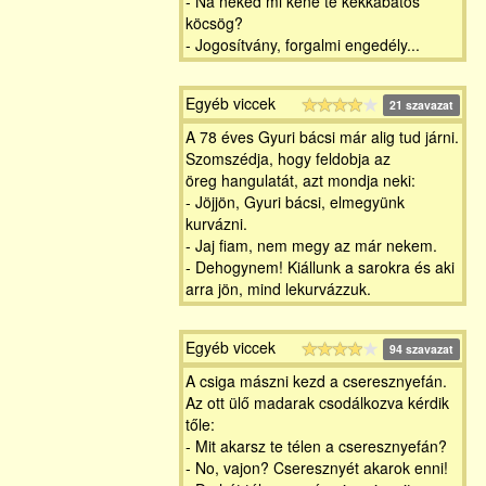
- Na neked mi kéne te kékkabátos
köcsög?
- Jogosítvány, forgalmi engedély...
Egyéb viccek
21 szavazat
A 78 éves Gyuri bácsi már alig tud járni.
Szomszédja, hogy feldobja az
öreg hangulatát, azt mondja neki:
- Jöjjön, Gyuri bácsi, elmegyünk
kurvázni.
- Jaj fiam, nem megy az már nekem.
- Dehogynem! Kiállunk a sarokra és aki
arra jön, mind lekurvázzuk.
Egyéb viccek
94 szavazat
A csiga mászni kezd a cseresznyefán.
Az ott ülő madarak csodálkozva kérdik
tőle:
- Mit akarsz te télen a cseresznyefán?
- No, vajon? Cseresznyét akarok enni!