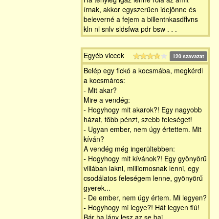
írnak, akkor egyszerűen idejönne és
beleverné a fejem a billentnkasdflvns
kln nl snlv sldsfwa pdr bsw . . .
Egyéb viccek
120 szavazat
Belép egy fickó a kocsmába, megkérdi
a kocsmáros:
- Mit akar?
Mire a vendég:
- Hogyhogy mit akarok?! Egy nagyobb
házat, több pénzt, szebb feleséget!
- Ugyan ember, nem úgy értettem. Mit
kíván?
A vendég még ingerültebben:
- Hogyhogy mit kívánok?! Egy gyönyörű
villában lakni, milliomosnak lenni, egy
csodálatos feleségem lenne, gyönyörű
gyerek...
- De ember, nem úgy értem. Mi legyen?
- Hogyhogy mi legye?! Hát legyen fiú!
Bár ha lány lesz az se baj...