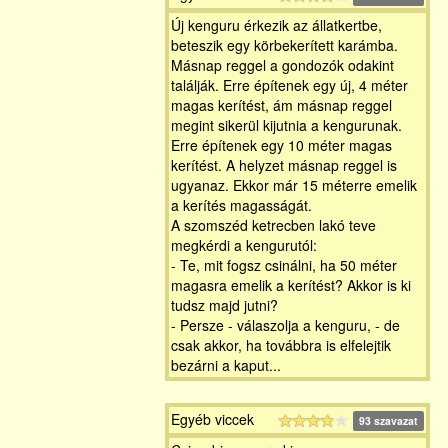
Új kenguru érkezik az állatkertbe,
beteszik egy körbekerített karámba.
Másnap reggel a gondozók odakint
találják. Erre építenek egy új, 4 méter
magas kerítést, ám másnap reggel
megint sikerül kijutnia a kengurunak.
Erre építenek egy 10 méter magas
kerítést. A helyzet másnap reggel is
ugyanaz. Ekkor már 15 méterre emelik
a kerítés magasságát.
A szomszéd ketrecben lakó teve
megkérdi a kengurutól:
- Te, mit fogsz csinálni, ha 50 méter
magasra emelik a kerítést? Akkor is ki
tudsz majd jutni?
- Persze - válaszolja a kenguru, - de
csak akkor, ha továbbra is elfelejtik
bezárni a kaput...
Egyéb viccek
93 szavazat