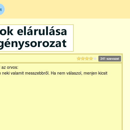
t
241 szavazat
 az orvos:
 neki valamit messzebbről. Ha nem válaszol, menjen kicsit