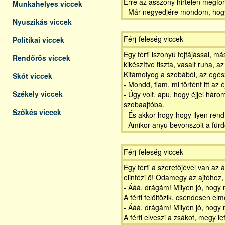
Erre az asszony hirtelen megfor
Munkahelyes viccek
- Már negyedjére mondom, hogy s
Nyuszikás viccek
Férj-feleség viccek
Politikai viccek
Egy férfi iszonyú fejfájással, m
Rendőrös viccek
kikészítve tiszta, vasalt ruha,
Kitámolyog a szobából, az egész 
Skót viccek
- Mondd, fiam, mi történt itt az 
Székely viccek
- Úgy volt, apu, hogy éjjel hár
szobaajtóba.
Szőkés viccek
- És akkor hogy-hogy ilyen rend
- Amikor anyu bevonszolt a für
Férj-feleség viccek
Egy férfi a szeretőjével van az 
elintézi ő! Odamegy az ajtóhoz,
- Ááá, drágám! Milyen jó, hogy m
A férfi felöltözik, csendesen el
- Ááá, drágám! Milyen jó, hogy m
A férfi elveszi a zsákot, megy 