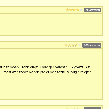
75 szavazat
325 szavazat
 mi lesz most?! Több olajat! Odaég! Óvatosan... Vigyázz! Azt
lment az eszed? Ne felejtsd el megsózni. Mindig elfelejted