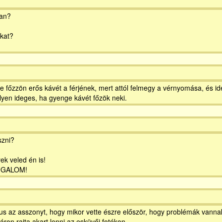
ban?
akat?
 főzzön erős kávét a férjének, mert attól felmegy a vérnyomása, és id
ilyen ideges, ha gyenge kávét főzök neki.
szni?
ek veled én is!
UGALOM!
gus az asszonyt, hogy mikor vette észre először, hogy problémák vann
ron rajta akart lenni az esküvői fotókon...