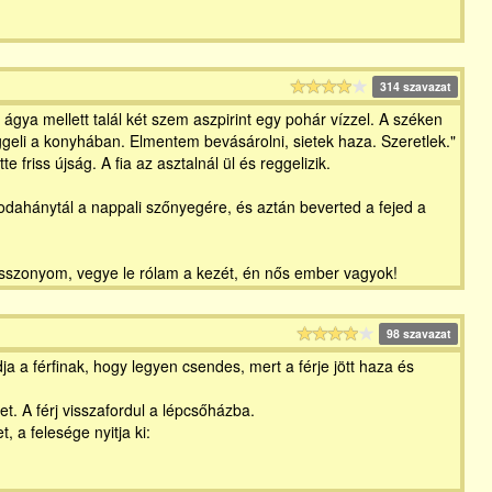
314 szavazat
ágya mellett talál két szem aszpirint egy pohár vízzel. A széken
ggeli a konyhában. Elmentem bevásárolni, sietek haza. Szeretlek."
friss újság. A fia az asztalnál ül és reggelizik.
 odahánytál a nappali szőnyegére, és aztán beverted a fejed a
 Asszonyom, vegye le rólam a kezét, én nős ember vagyok!
98 szavazat
a a férfinak, hogy legyen csendes, mert a férje jött haza és
et. A férj visszafordul a lépcsőházba.
 a felesége nyitja ki: