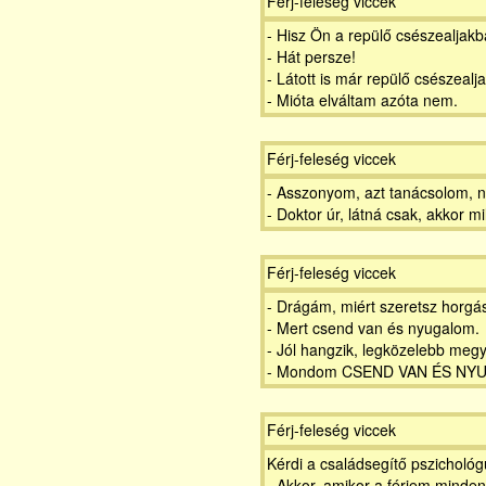
Férj-feleség viccek
- Hisz Ön a repülő csészealjak
- Hát persze!
- Látott is már repülő csészealj
- Mióta elváltam azóta nem.
Férj-feleség viccek
- Asszonyom, azt tanácsolom, ne
- Doktor úr, látná csak, akkor m
Férj-feleség viccek
- Drágám, miért szeretsz horgá
- Mert csend van és nyugalom.
- Jól hangzik, legközelebb megy
- Mondom CSEND VAN ÉS NY
Férj-feleség viccek
Kérdi a családsegítő pszicholó
- Akkor, amikor a férjem mindená