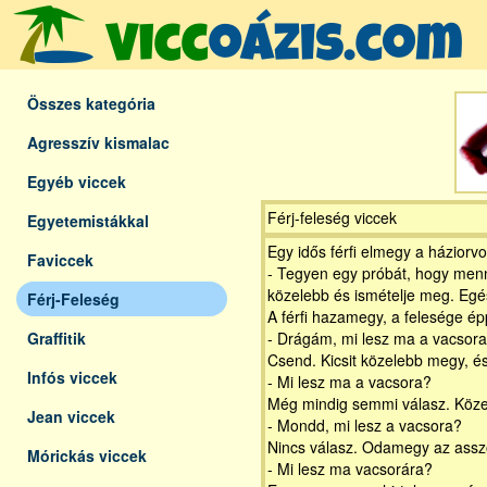
Összes kategória
Agresszív kismalac
Egyéb viccek
Férj-feleség viccek
Egyetemistákkal
Egy idős férfi elmegy a háziorvo
Faviccek
- Tegyen egy próbát, hogy menny
közelebb és ismételje meg. Egés
Férj-Feleség
A férfi hazamegy, a felesége épp
Graffitik
- Drágám, mi lesz ma a vacsor
Csend. Kicsit közelebb megy, és
Infós viccek
- Mi lesz ma a vacsora?
Még mindig semmi válasz. Köz
Jean viccek
- Mondd, mi lesz a vacsora?
Nincs válasz. Odamegy az assz
Mórickás viccek
- Mi lesz ma vacsorára?