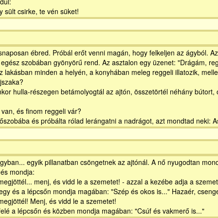
dul:
ült csirke, te vén süket!
ásnaposan ébred. Próbál erőt venni magán, hogy felkeljen az ágyból. Az 
 az egész szobában gyönyörű rend. Az asztalon egy üzenet: "Drágám, re
lakásban minden a helyén, a konyhában meleg reggeli illatozik, mellette 
éjszaka?
omkor hulla-részegen betámolyogtál az ajtón, összetörtél néhány bútort,
 van, és finom reggeli vár?
dőszobába és próbálta rólad lerángatni a nadrágot, azt mondtad neki:
ágyban... egyik pillanatban csöngetnek az ajtónál. A nő nyugodtan mondj
 és mondja:
egjöttél... menj, és vidd le a szemetet! - azzal a kezébe adja a szemet
megy és a lépcsőn mondja magában: "Szép és okos is..." Hazaér, csenget,
egjöttél! Menj, és vidd le a szemetet!
lefelé a lépcsőn és közben mondja magában: "Csúf és vakmerő is..."