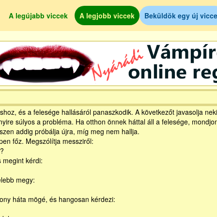
A legújabb viccek
A legjobb viccek
Beküldök egy új vicce
shoz, és a felesége hallásáról panaszkodik. A következőt javasolja neki
ire súlyos a probléma. Ha otthon önnek háttal áll a felesége, mondjon
zen addig próbálja újra, mí­g meg nem hallja.
en főz. Megszólí­tja messziről:
a?
 megint kérdi:
elebb megy:
ony háta mögé, és hangosan kérdezi: