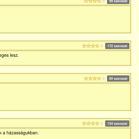
99 szavazat
172 szavazat
eges lesz.
89 szavazat
134 szavazat
ak a házasságukban.