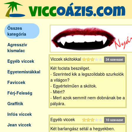
Összes
kategória
Agresszív
kismalac
Viccek skótokkal
34 szavazat
Egyéb viccek
Két focista beszélget.
Egyetemistákkal
- Szerinted kik a legszolidabb szurkolók
a világon?
Faviccek
- Egyértelműen a skótok.
- Miért?
Férj-Feleség
- Mert azok semmit nem dobnának be a
Graffitik
pályára.
Infós viccek
Egyéb viccek
10 szavazat
Jean viccek
Két barlangász sétál a hegyekben.