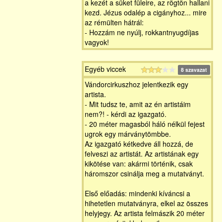
a kezét a süket füleire, az rögtön hallani
kezd. Jézus odalép a cigányhoz... mire
az rémülten hátrál:
- Hozzám ne nyúlj, rokkantnyugdíjas
vagyok!
Egyéb viccek
8 szavazat
Vándorcirkuszhoz jelentkezik egy
artista.
- Mit tudsz te, amit az én artistáim
nem?! - kérdi az igazgató.
- 20 méter magasból háló nélkül fejest
ugrok egy márványtömbbe.
Az igazgató kétkedve áll hozzá, de
felveszi az artistát. Az artistának egy
kikötése van: akármi történik, csak
háromszor csinálja meg a mutatványt.
Első előadás: mindenki kíváncsi a
hihetetlen mutatványra, elkel az összes
helyjegy. Az artista felmászik 20 méter