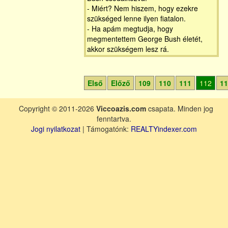
- Miért? Nem hiszem, hogy ezekre
szükséged lenne ilyen fiatalon.
- Ha apám megtudja, hogy
megmentettem George Bush életét,
akkor szükségem lesz rá.
Első
Előző
109
110
111
112
1
Copyright © 2011-2026
Viccoazis.com
csapata. Minden jog
fenntartva.
Jogi nyilatkozat
| Támogatónk:
REALTYindexer.com