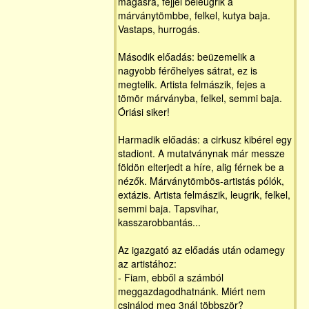
magasra, fejjel beleugrik a
márványtömbbe, felkel, kutya baja.
Vastaps, hurrogás.
Második előadás: beüzemelik a
nagyobb férőhelyes sátrat, ez is
megtelik. Artista felmászik, fejes a
tömör márványba, felkel, semmi baja.
Óriási siker!
Harmadik előadás: a cirkusz kibérel egy
stadiont. A mutatványnak már messze
földön elterjedt a híre, alig férnek be a
nézők. Márványtömbös-artistás pólók,
extázis. Artista felmászik, leugrik, felkel,
semmi baja. Tapsvihar,
kasszarobbantás...
Az igazgató az előadás után odamegy
az artistához:
- Fiam, ebből a számból
meggazdagodhatnánk. Miért nem
csinálod meg 3nál többször?