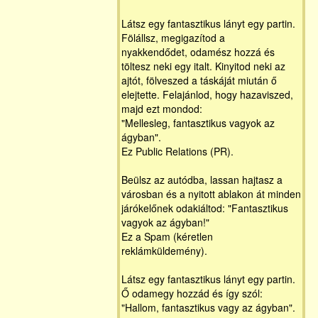
Látsz egy fantasztikus lányt egy partin.
Fölállsz, megigazítod a
nyakkendődet, odamész hozzá és
töltesz neki egy italt. Kinyitod neki az
ajtót, fölveszed a táskáját miután ő
elejtette. Felajánlod, hogy hazaviszed,
majd ezt mondod:
"Mellesleg, fantasztikus vagyok az
ágyban".
Ez Public Relations (PR).
Beülsz az autódba, lassan hajtasz a
városban és a nyitott ablakon át minden
járókelőnek odakiáltod: "Fantasztikus
vagyok az ágyban!"
Ez a Spam (kéretlen
reklámküldemény).
Látsz egy fantasztikus lányt egy partin.
Ő odamegy hozzád és így szól:
"Hallom, fantasztikus vagy az ágyban".