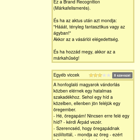
Ez a Brand Recognition
(Márkafelismerés).
És ha az aktus után azt mondja:
"Hááát, tényleg fantasztikus vagy az
ágyban!"
Akkor az a vásárlói elégedettség.
És ha hozzád megy, akkor az a
márkahűség!
Egyéb viccek
8 szavazat
A honfoglaló magyarok vándorlás
közben elérnek egy hatalmas
szakadékhoz. Sehol egy híd a
közelben, ellenben jön feléjük egy
öregember.
- Hé, öregapám! Nincsen erre felé egy
híd? - kérdi Árpád vezér.
- Szerencséd, hogy öregapádnak
szólítottál, - mondja az öreg - ezért