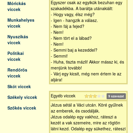
Egyszer csak az egyikük bezuhan egy
Mórickás
szakadékba. A barátja utánakiált:
viccek
- Hogy vagy, élsz még?
Munkahelyes
- Igen - hangzik a válasz.
viccek
- Nem fáj a fejed?
- Nem!
Nyuszikás
- Nem tört el a lábad?
viccek
- Nem!
- Semmi baj a kezeddel?
Politikai
- Semmi!
viccek
- Huha, tiszta mázli! Akkor mássz ki, és
menjünk tovább!
Rendőrös
- Várj egy kicsit, még nem értem le az
viccek
aljára!
Skót viccek
Egyéb viccek
9 szavazat
Székely viccek
Jézus sétál a Váci utcán. Köré gyűlnek
Szőkés viccek
az emberek, és csodálják.
Jézus odalép egy vakhoz, ráteszi a
kezét a vak szemeire, mire az rögtön
látni kezd. Odalép egy sükethez, ráteszi