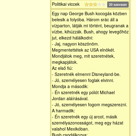
Politikai viccek
20 szavazat
Egy nap George Bush kocogás közben
belesik a folyóba. Három srác áll a
vízparton, látják mi történt, beugranak a
vízbe, kihúzzák. Bush, ahogy levegőhöz
jut, elkezd hálálkodni:
- Jaj, nagyon köszönöm.
Megmentettétek az USA elnökét.
Mondjátok meg, mit szeretnétek,
megkapjátok.
Az első fiú:
- Szeretnék elmenni Disneyland-be.
- Jó, személyesen foglak elvinni.
Mondja a második:
- Én szeretnék egy pólót Michael
Jordan aláírásával.
- Jó, személyesen fogom megszerezni.
A harmadik:
- Én szeretnék egy új arcot, másik
személyazonosságot, meg egy házat
valahol Mexikóban.
Bush csodálkozva: