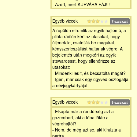
- Azért, mert KURVÁRA FÁJ!!!
Egyéb viccek
7 szavazat
A repülőn elromlik az egyik hajtómű, a
pilóta rádión kéri az utasokat, hogy
üljenek le, csatolják be magukat,
kényszerleszállást hajtanak végre. A
bejelentés után megkéri az egyik
stewardesst, hogy ellenőrizze az
utasokat:
- Mindenki leült, és becsatolta magát?
- Igen, már csak egy ügyvéd osztogatja
a névjegykártyáját.
Egyéb viccek
9 szavazat
- Elkapta már a rendőrség azt a
gazembert, aki a tóba lökte a
végrehajtót?
- Nem, de még azt se, aki kihúzta a
partra.