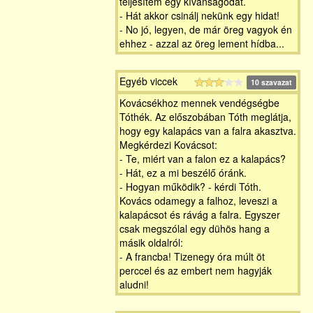
teljesítem egy kívánságodat.
- Hát akkor csinálj nekünk egy hidat!
- No jó, legyen, de már öreg vagyok én
ehhez - azzal az öreg lement hídba...
Egyéb viccek
10 szavazat
Kovácsékhoz mennek vendégségbe
Tóthék. Az előszobában Tóth meglátja,
hogy egy kalapács van a falra akasztva.
Megkérdezi Kovácsot:
- Te, miért van a falon ez a kalapács?
- Hát, ez a mi beszélő óránk.
- Hogyan működik? - kérdi Tóth.
Kovács odamegy a falhoz, leveszi a
kalapácsot és rávág a falra. Egyszer
csak megszólal egy dühös hang a
másik oldalról:
- A francba! Tizenegy óra múlt öt
perccel és az embert nem hagyják
aludni!