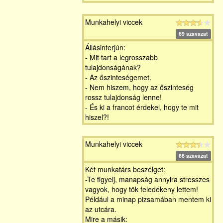
Munkahelyi viccek
69 szavazat
Állásinterjún:
- Mit tart a legrosszabb
tulajdonságának?
- Az őszinteségemet.
- Nem hiszem, hogy az őszinteség
rossz tulajdonság lenne!
- És ki a francot érdekel, hogy te mit
hiszel?!
Munkahelyi viccek
66 szavazat
Két munkatárs beszélget:
-Te figyelj, manapság annyira stresszes
vagyok, hogy tök feledékeny lettem!
Például a minap pizsamában mentem ki
az utcára.
Mire a másik: