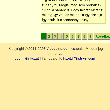
egyikének sincs emléke a hideg
zuhanyról. Mégis, meg sem próbálnak
eljutni a banánért. Hogy miért? Mert ez
mindig így volt és mindenki így csinálja.
Így születik a "company policy".
1
2
3
4
5
6
7
8
9
Követke
Copyright © 2011-2026
Viccoazis.com
csapata. Minden jog
fenntartva.
Jogi nyilatkozat
| Támogatónk:
REALTYindexer.com