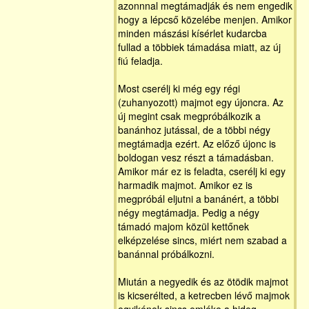
azonnnal megtámadják és nem engedik
hogy a lépcső közelébe menjen. Amikor
minden mászási kísérlet kudarcba
fullad a többiek támadása miatt, az új
fiú feladja.
Most cserélj ki még egy régi
(zuhanyozott) majmot egy újoncra. Az
új megint csak megpróbálkozik a
banánhoz jutással, de a többi négy
megtámadja ezért. Az előző újonc is
boldogan vesz részt a támadásban.
Amikor már ez is feladta, cserélj ki egy
harmadik majmot. Amikor ez is
megpróbál eljutni a banánért, a többi
négy megtámadja. Pedig a négy
támadó majom közül kettőnek
elképzelése sincs, miért nem szabad a
banánnal próbálkozni.
Miután a negyedik és az ötödik majmot
is kicserélted, a ketrecben lévő majmok