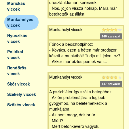
oroszlánidomárt keresnek!
Mórickás
- Nos, jöjjön vissza holnap. Mára már
viccek
betöltötték az állást.
Munkahelyes
viccek
Munkahelyi viccek
Nyuszikás
140 szavazat
viccek
Főnök a beosztottjához:
- Kovács, ezen a héten már ötödször
Politikai
késett a munkából! Tudja mit jelent ez?
viccek
- Akkor már biztos péntek van...
Rendőrös
viccek
Munkahelyi viccek
Skót viccek
147 szavazat
A pszichiáter így szól a betegéhez:
Székely viccek
- Az ön problémájára a legjobb
gyógymód, ha beletemetkezik a
Szőkés viccek
munkájába.
- Az nem megy, doktor úr.
- Miért?
- Mert betonkeverő vagyok.