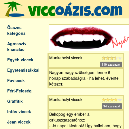
Összes
kategória
Agresszív
kismalac
Munkahelyi viccek
Egyéb viccek
110 szavazat
Egyetemistákkal
Nagyon-nagy szükségem lenne 6
hónap szabadságra - ha lehet, évente
Faviccek
kétszer.
Férj-Feleség
Munkahelyi viccek
Graffitik
94 szavazat
Infós viccek
Bekopog egy ember a
cirkuszigazgatóhoz:
Jean viccek
- Jó napot kívánok! Úgy hallottam, hogy