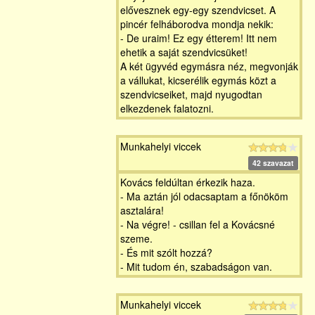
elővesznek egy-egy szendvicset. A
pincér felháborodva mondja nekik:
- De uraim! Ez egy étterem! Itt nem
ehetik a saját szendvicsüket!
A két ügyvéd egymásra néz, megvonják
a vállukat, kicserélik egymás közt a
szendvicseiket, majd nyugodtan
elkezdenek falatozni.
Munkahelyi viccek
42 szavazat
Kovács feldúltan érkezik haza.
- Ma aztán jól odacsaptam a főnököm
asztalára!
- Na végre! - csillan fel a Kovácsné
szeme.
- És mit szólt hozzá?
- Mit tudom én, szabadságon van.
Munkahelyi viccek