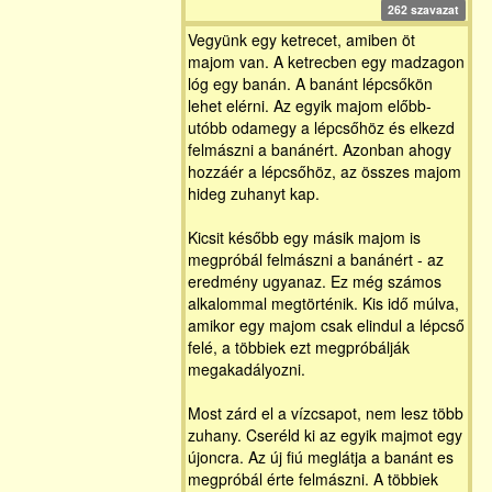
262 szavazat
Vegyünk egy ketrecet, amiben öt
majom van. A ketrecben egy madzagon
lóg egy banán. A banánt lépcsőkön
lehet elérni. Az egyik majom előbb-
utóbb odamegy a lépcsőhöz és elkezd
felmászni a banánért. Azonban ahogy
hozzáér a lépcsőhöz, az összes majom
hideg zuhanyt kap.
Kicsit később egy másik majom is
megpróbál felmászni a banánért - az
eredmény ugyanaz. Ez még számos
alkalommal megtörténik. Kis idő múlva,
amikor egy majom csak elindul a lépcső
felé, a többiek ezt megpróbálják
megakadályozni.
Most zárd el a vízcsapot, nem lesz több
zuhany. Cseréld ki az egyik majmot egy
újoncra. Az új fiú meglátja a banánt es
megpróbál érte felmászni. A többiek