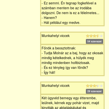
- Ez semmi. Én tegnap fogkefével a
számban mentem be az irodába
dolgozni. De nem is ez a félelmetes...
- Hanem?
- Hát például egy medve.
Munkahelyi viccek
54 szavazat
Főnök a beosztottnak:
- Tudja Molnár az a baj, hogy az okosak
mindig kételkednek, a hülyék meg
mindig mindenben holtbiztosak.
- És ez tényleg így van főnök?
- Így hát!
Munkahelyi viccek
29 szavazat
Két ügyvéd bemegy egy étterembe,
leülnek, kérnek egy pohár vizet, majd
kinyitják az aktatáskájukat és