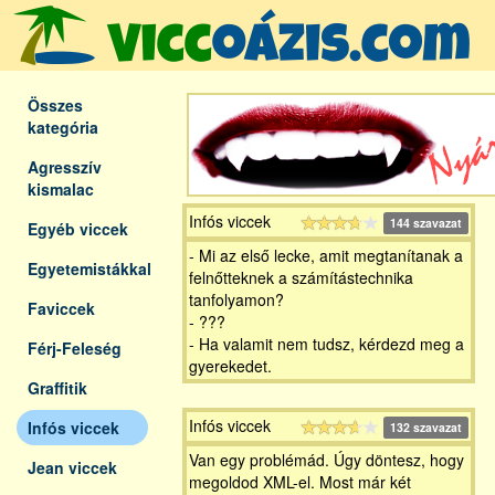
Összes
kategória
Agresszív
kismalac
Infós viccek
144 szavazat
Egyéb viccek
- Mi az első lecke, amit megtanítanak a
Egyetemistákkal
felnőtteknek a számítástechnika
tanfolyamon?
Faviccek
- ???
- Ha valamit nem tudsz, kérdezd meg a
Férj-Feleség
gyerekedet.
Graffitik
Infós viccek
Infós viccek
132 szavazat
Van egy problémád. Úgy döntesz, hogy
Jean viccek
megoldod XML-el. Most már két