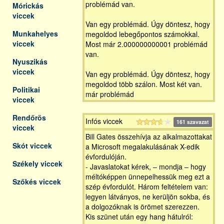
problémád van.
Mórickás
viccek
Van egy problémád. Úgy döntesz, hogy
Munkahelyes
megoldod lebegőpontos számokkal.
viccek
Most már 2.000000000001 problémád
van.
Nyuszikás
viccek
Van egy problémád. Úgy döntesz, hogy
megoldod több szálon. Most két van.
Politikai
már problémád
viccek
Rendőrös
Infós viccek
161 szavazat
viccek
Bill Gates összehívja az alkalmazottakat
Skót viccek
a Microsoft megalakulásának X-edik
évfordulóján.
Székely viccek
- Javaslatokat kérek, – mondja – hogy
méltóképpen ünnepelhessük meg ezt a
Szőkés viccek
szép évfordulót. Három feltételem van:
legyen látványos, ne kerüljön sokba, és
a dolgozóknak is örömet szerezzen.
Kis szünet után egy hang hátulról: