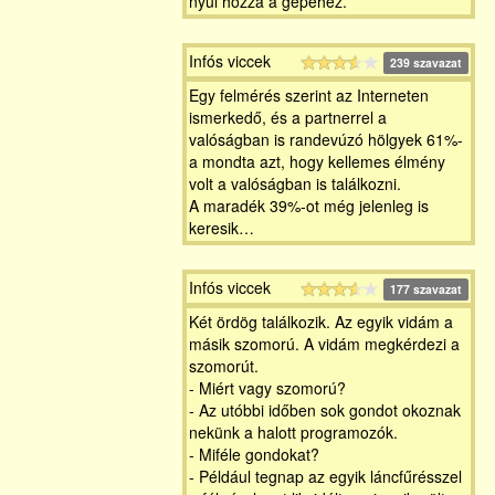
nyúl hozzá a gépéhez.
Infós viccek
239 szavazat
Egy felmérés szerint az Interneten
ismerkedő, és a partnerrel a
valóságban is randevúzó hölgyek 61%-
a mondta azt, hogy kellemes élmény
volt a valóságban is találkozni.
A maradék 39%-ot még jelenleg is
keresik…
Infós viccek
177 szavazat
Két ördög találkozik. Az egyik vidám a
másik szomorú. A vidám megkérdezi a
szomorút.
- Miért vagy szomorú?
- Az utóbbi időben sok gondot okoznak
nekünk a halott programozók.
- Miféle gondokat?
- Például tegnap az egyik láncfűrésszel