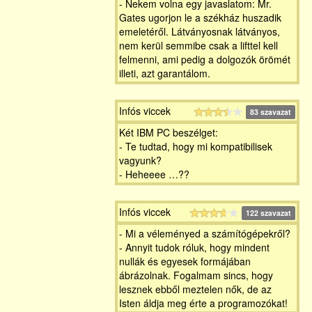
- Nekem volna egy javaslatom: Mr.
Gates ugorjon le a székház huszadik
emeletéről. Látványosnak látványos,
nem kerül semmibe csak a lifttel kell
felmenni, ami pedig a dolgozók örömét
illeti, azt garantálom.
Infós viccek
83 szavazat
Két IBM PC beszélget:
- Te tudtad, hogy mi kompatibilisek
vagyunk?
- Heheeee …??
Infós viccek
122 szavazat
- Mi a véleményed a számítógépekről?
- Annyit tudok róluk, hogy mindent
nullák és egyesek formájában
ábrázolnak. Fogalmam sincs, hogy
lesznek ebből meztelen nők, de az
Isten áldja meg érte a programozókat!