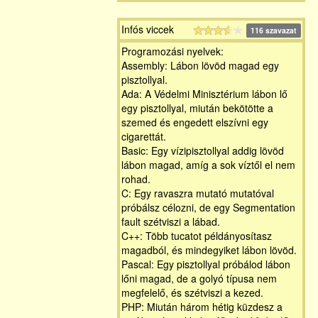
Infós viccek
116 szavazat
Programozási nyelvek:
Assembly: Lábon lövöd magad egy
pisztollyal.
Ada: A Védelmi Minisztérium lábon lő
egy pisztollyal, miután bekötötte a
szemed és engedett elszívni egy
cigarettát.
Basic: Egy vízipisztollyal addig lövöd
lábon magad, amíg a sok víztől el nem
rohad.
C: Egy ravaszra mutató mutatóval
próbálsz célozni, de egy Segmentation
fault szétviszi a lábad.
C++: Több tucatot példányosítasz
magadból, és mindegyiket lábon lövöd.
Pascal: Egy pisztollyal próbálod lábon
lőni magad, de a golyó típusa nem
megfelelő, és szétviszi a kezed.
PHP: Miután három hétig küzdesz a