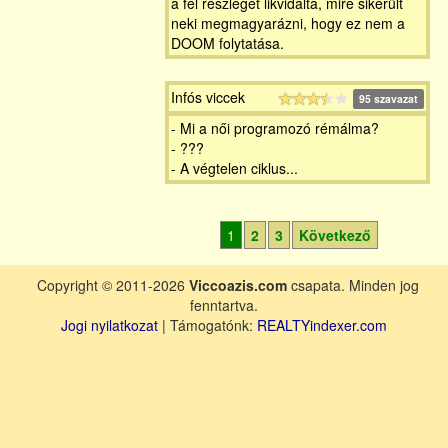
a fél részleget likvidálta, mire sikerült
neki megmagyarázni, hogy ez nem a
DOOM folytatása.
Infós viccek
95 szavazat
- Mi a női programozó rémálma?
- ???
- A végtelen ciklus...
1
2
3
Következő
Copyright © 2011-2026
Viccoazis.com
csapata. Minden jog
fenntartva.
Jogi nyilatkozat
| Támogatónk:
REALTYindexer.com