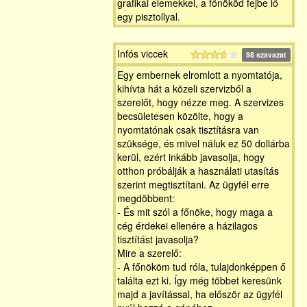
grafikai elemekkel, a főnököd fejbe lő
egy pisztollyal.
Infós viccek
98 szavazat
Egy embernek elromlott a nyomtatója,
kihívta hát a közeli szervizből a
szerelőt, hogy nézze meg. A szervizes
becsületesen közölte, hogy a
nyomtatónak csak tisztításra van
szüksége, és mivel náluk ez 50 dollárba
kerül, ezért inkább javasolja, hogy
otthon próbálják a használati utasítás
szerint megtisztítani. Az ügyfél erre
megdöbbent:
- És mit szól a főnöke, hogy maga a
cég érdekei ellenére a házilagos
tisztítást javasolja?
Mire a szerelő:
- A főnököm tud róla, tulajdonképpen ő
találta ezt ki. Így még többet keresünk
majd a javítással, ha először az ügyfél