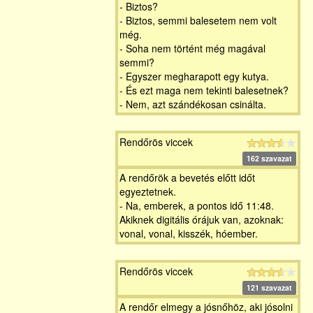
- Biztos?
- Biztos, semmi balesetem nem volt
még.
- Soha nem történt még magával
semmi?
- Egyszer megharapott egy kutya.
- És ezt maga nem tekinti balesetnek?
- Nem, azt szándékosan csinálta.
Rendőrös viccek
162 szavazat
A rendőrök a bevetés előtt időt
egyeztetnek.
- Na, emberek, a pontos idő 11:48.
Akiknek digitális órájuk van, azoknak:
vonal, vonal, kisszék, hóember.
Rendőrös viccek
121 szavazat
A rendőr elmegy a jósnőhöz, aki jósolni