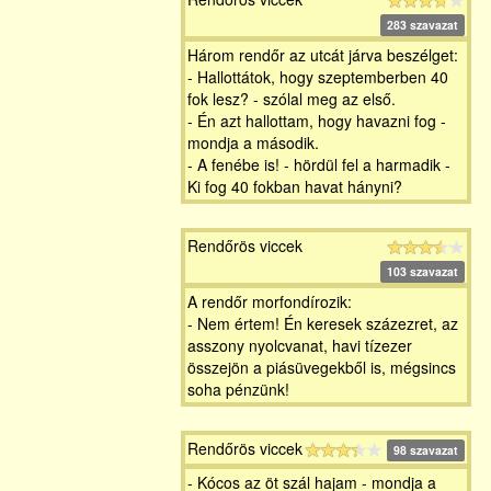
283 szavazat
Három rendőr az utcát járva beszélget:
- Hallottátok, hogy szeptemberben 40
fok lesz? - szólal meg az első.
- Én azt hallottam, hogy havazni fog -
mondja a második.
- A fenébe is! - hördül fel a harmadik -
Ki fog 40 fokban havat hányni?
Rendőrös viccek
103 szavazat
A rendőr morfondírozik:
- Nem értem! Én keresek százezret, az
asszony nyolcvanat, havi tízezer
összejön a piásüvegekből is, mégsincs
soha pénzünk!
Rendőrös viccek
98 szavazat
- Kócos az öt szál hajam - mondja a