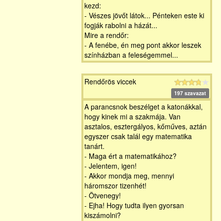
kezd:
- Vészes jövőt látok... Pénteken este ki
fogják rabolni a házát...
Mire a rendőr:
- A fenébe, én meg pont akkor leszek
színházban a feleségemmel...
Rendőrös viccek
197 szavazat
A parancsnok beszélget a katonákkal,
hogy kinek mi a szakmája. Van
asztalos, esztergályos, kőműves, aztán
egyszer csak talál egy matematika
tanárt.
- Maga ért a matematikához?
- Jelentem, igen!
- Akkor mondja meg, mennyi
háromszor tizenhét!
- Ötvenegy!
- Ejha! Hogy tudta ilyen gyorsan
kiszámolni?