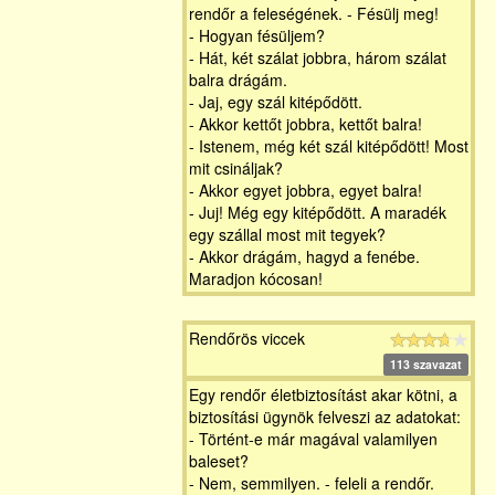
rendőr a feleségének. - Fésülj meg!
- Hogyan fésüljem?
- Hát, két szálat jobbra, három szálat
balra drágám.
- Jaj, egy szál kitépődött.
- Akkor kettőt jobbra, kettőt balra!
- Istenem, még két szál kitépődött! Most
mit csináljak?
- Akkor egyet jobbra, egyet balra!
- Juj! Még egy kitépődött. A maradék
egy szállal most mit tegyek?
- Akkor drágám, hagyd a fenébe.
Maradjon kócosan!
Rendőrös viccek
113 szavazat
Egy rendőr életbiztosítást akar kötni, a
biztosítási ügynök felveszi az adatokat:
- Történt-e már magával valamilyen
baleset?
- Nem, semmilyen. - feleli a rendőr.