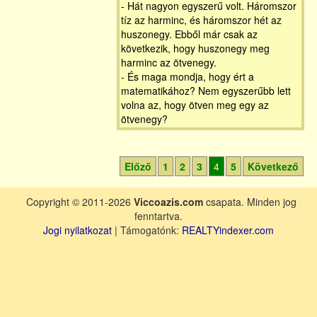
- Hát nagyon egyszerű volt. Háromszor
tíz az harminc, és háromszor hét az
huszonegy. Ebből már csak az
következik, hogy huszonegy meg
harminc az ötvenegy.
- És maga mondja, hogy ért a
matematikához? Nem egyszerűbb lett
volna az, hogy ötven meg egy az
ötvenegy?
Előző
1
2
3
4
5
Következő
Copyright © 2011-2026
Viccoazis.com
csapata. Minden jog
fenntartva.
Jogi nyilatkozat
| Támogatónk:
REALTYindexer.com