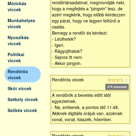
rendőrtársadalmat, megmondják neki,
Mórickás
hogy a megfejtés a "pingvin" lesz, de
viccek
azért megkérik, hogy előbb kérdezzen
Munkahelyes
egy párat, hogy ne legyen feltűnő a
viccek
csalás.
Bemegy a rendőr és kérdezi:
Nyuszikás
- Leülhetek?
viccek
- Igen.
- Rágyújthatok?
Politikai
- Sajnos itt nem.
viccek
- Akkor pingvin.
Rendőrös
viccek
Rendőrös viccek
274 szavazat
Skót viccek
A rendőrök a bevetés előtt időt
Székely viccek
egyeztetnek.
- Na, emberek, a pontos idő 11:48.
Szőkés viccek
Akiknek digitális órájuk van, azoknak:
vonal, vonal, kisszék, hóember.
Rendőrös viccek