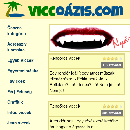
Összes
kategória
Agresszív
kismalac
Rendőrös viccek
Egyéb viccek
118 szavazat
Egyetemistákkal
Egy rendőr leállít egy autót műszaki
ellenőrzésre. - Féklámpa? Jó! -
Faviccek
Reflektor? Jó! - Index? Jó! Nem jó! Jó!
Nem jó!
Férj-Feleség
Graffitik
Rendőrös viccek
Infós viccek
304 szavazat
A rendőr bejut egy tévés vetélkedőbe
Jean viccek
és, hogy ne égesse le a